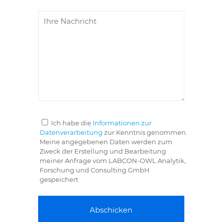
t
e
l
a
s
s
e
d
i
e
s
e
s
Ich habe die
Informationen zur
F
Datenverarbeitung
zur Kenntnis genommen.
e
Meine angegebenen Daten werden zum
l
Zweck der Erstellung und Bearbeitung
d
meiner Anfrage vom LABCON-OWL Analytik,
l
Forschung und Consulting GmbH
e
gespeichert
e
r
.