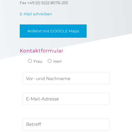
Fax +49 (0) 5222 8076-253
E-Mail schreiben
Anfahrt mit GOOGLE Maps
Kontaktformular
Frau
Herr
B
i
t